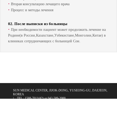
·
Вторая консультацию лечащего врача
·
Процесс и методы лечения
02. После выписки из больницы
·
При необходимости пациент может продолжить лечение на
Родине(в России,Казахстане,Узбекистане,Монголии,Китае) в
клиниках сотрудничающих с больницей Сон.
SUN MEDICAL CENTER, JIJOK-DONG, YUSEONG-GU, DAEJEON,
KOREA
|
TEL : 1588-7011(#2) or 042-589-2000