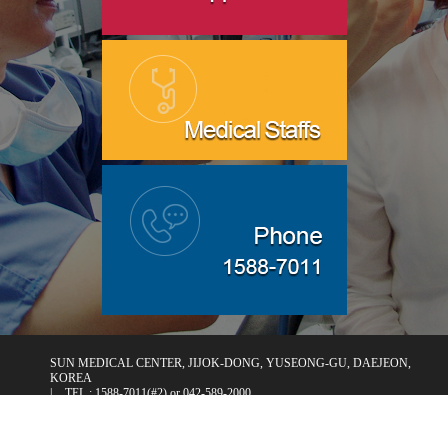
SUN MEDICAL CENTER, JIJOK-DONG, YUSEONG-GU, DAEJEON,
KOREA
|
TEL : 1588-7011(#2) or 042-589-2000