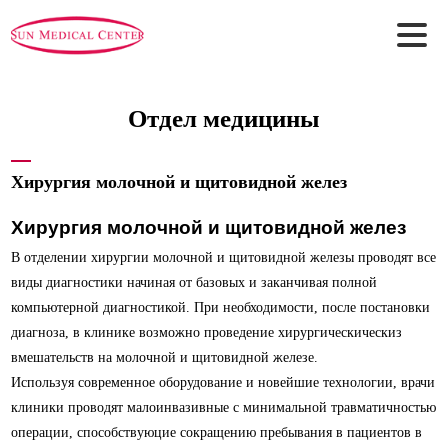
Отдел медицины
Сервисы
Назначения
Знакомство
Отдел медицины
Задайте вопрос
Назначения
Приветственное слово
Процесс лечения и процедуры
Информация для иностранных клиентов
Центр
Международный центр здоровья
Медицинский персонал
История
Обслуживание
амбулаторных пациентов
Введение Видео
Обслуживание пациентов стационарного
Отдел медицины
отделения
Правила посещения пациентов стационарного отделения
Как нас найти
Информация об оказании услуг скорой медицинской помощи
Новости
Пакет
МедТур Путешествий
Хирургия молочной и щитовидной желез
Хирургия молочной и щитовидной желез
В отделении хирургии молочной и щитовидной железы проводят все
виды диагностики начиная от базовых и заканчивая полной
компьютерной диагностикой. При необходимости, после постановки
диагноза, в клинике возможно проведение хирургическическиз
вмешательств на молочной и щитовидной железе.
Используя современное оборудование и новейшие технологии, врачи
клиники проводят малоинвазивные с минимальной травматичностью
операции, способствуюцие сокращению пребывания в пациентов в