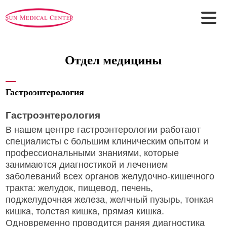
Отдел медицины
Сервисы
Назначения
Знакомство
Отдел медицины
Задайте вопрос
Назначения
Приветственное слово
Процесс лечения и процедуры
Информация для иностранных клиентов
Центр
Международный центр здоровья
Медицинский персонал
История
Обслуживание
амбулаторных пациентов
Введение Видео
Обслуживание пациентов стационарного
Отдел медицины
отделения
Правила посещения пациентов стационарного отделения
Как нас найти
Информация об оказании услуг скорой медицинской помощи
Новости
Пакет
МедТур Путешествий
Гастроэнтерология
Гастроэнтерология
В нашем центре гастроэнтерологии работают
специалисты с большим клиническим опытом и
профессиональными знаниями, которые
занимаются диагностикой и лечением
заболеваний всех органов желудочно-кишечного
тракта: желудок, пищевод, печень,
поджелудочная железа, желчный пузырь, тонкая
кишка, толстая кишка, прямая кишка.
Одновременно проводится раняя диагностика