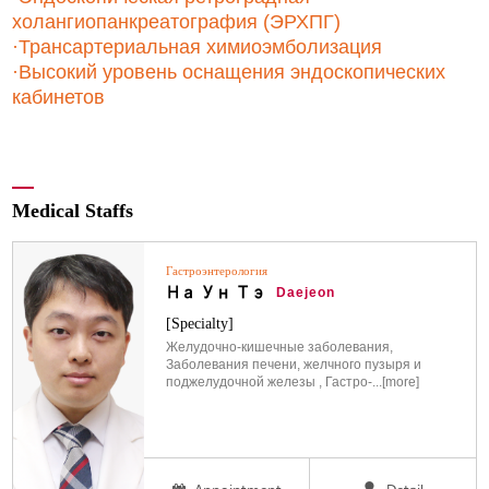
холангиопанкреатография (ЭРХПГ)
·
Трансартериальная химиоэмболизация
·
Высокий уровень оснащения эндоскопических
кабинетов
Medical Staffs
Гастроэнтерология
На Ун Тэ
Daejeon
[Specialty]
Желудочно-кишечные заболевания,
Заболевания печени, желчного пузыря и
поджелудочной железы , Гастро-...[more]